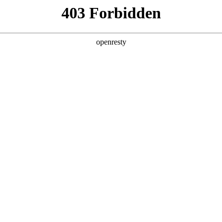
企业业务
个人业务
了解我们
投资者
北京巅峰国际显示技术有限公司
企业信息简介
EN
Global
880
118号
du.com.cn
张
、生产、销售TFT-